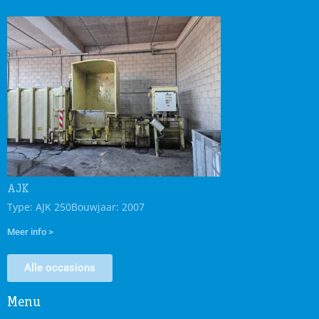
AJK
Type: AJK 250
Bouwjaar: 2007
Meer info >
Alle occasions
Menu