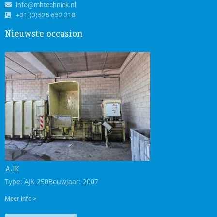
info@mhtechniek.nl
+31 (0)525 652 218
Nieuwste occasion
AJK
Type: AJK 250
Bouwjaar: 2007
Meer info >